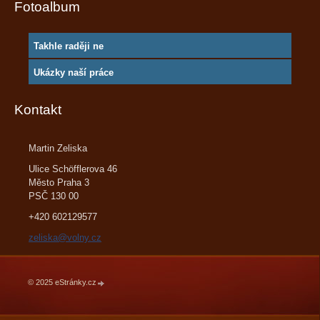
Fotoalbum
Takhle raději ne
Ukázky naší práce
Kontakt
Martin Zeliska
Ulice Schöfflerova 46
Město Praha 3
PSČ 130 00
+420 602129577
zeliska@volny.cz
© 2025 eStránky.cz