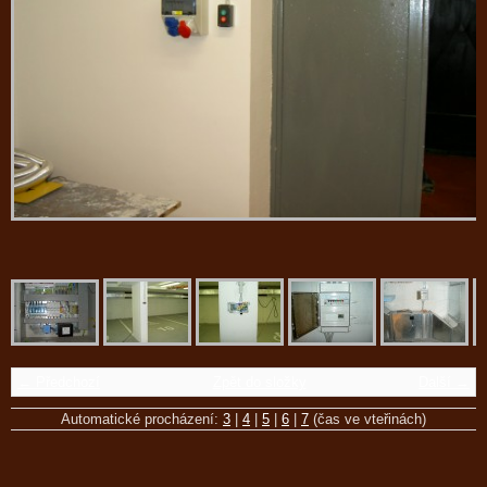
← Předchozí
Zpět do složky
Další →
Automatické procházení:
3
|
4
|
5
|
6
|
7
(čas ve vteřinách)