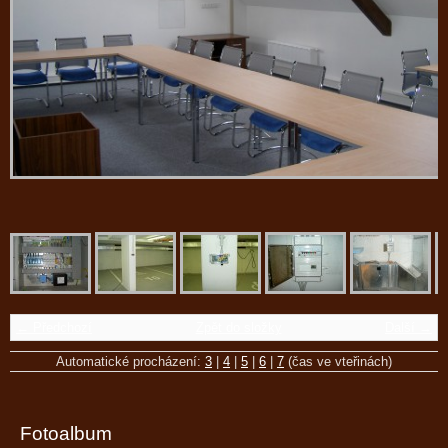
← Předchozí
Zpět do složky
Další →
Automatické procházení:
3
|
4
|
5
|
6
|
7
(čas ve vteřinách)
Fotoalbum