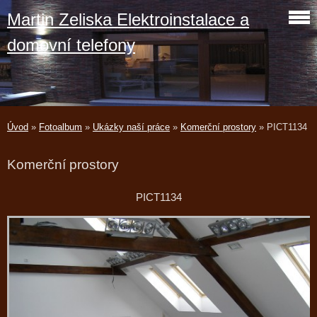
Martin Zeliska Elektroinstalace a
domovní telefony
Úvod
»
Fotoalbum
»
Ukázky naší práce
»
Komerční prostory
»
PICT1134
Komerční prostory
PICT1134