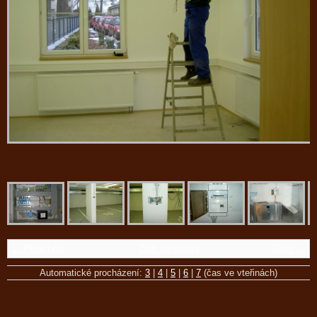
← Předchozí
Zpět do složky
Další →
Automatické procházení:
3
|
4
|
5
|
6
|
7
(čas ve vteřinách)