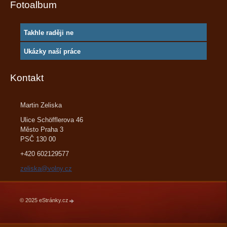
Fotoalbum
Takhle raději ne
Ukázky naší práce
Kontakt
Martin Zeliska
Ulice Schöfflerova 46
Město Praha 3
PSČ 130 00
+420 602129577
zeliska@volny.cz
© 2025 eStránky.cz