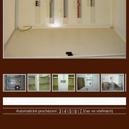
← Předchozí
Zpět do složky
Další →
Automatické procházení:
3
|
4
|
5
|
6
|
7
(čas ve vteřinách)