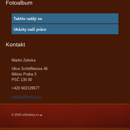
Fotoalbum
Takhle raději ne
Ukázky naší práce
Kontakt
Martin Zeliska
Ulice Schöfflerova 46
Město Praha 3
PSČ 130 00
+420 602129577
zeliska@volny.cz
© 2025 eStránky.cz