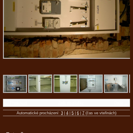
← Předchozí
Zpět do složky
Další →
Automatické procházení:
3
|
4
|
5
|
6
|
7
(čas ve vteřinách)