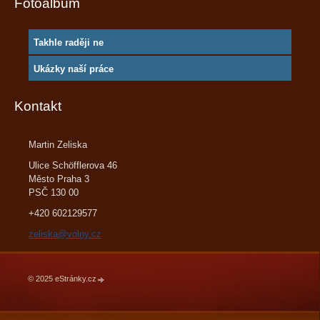
Fotoalbum
Takhle raději ne
Ukázky naší práce
Kontakt
Martin Zeliska
Ulice Schöfflerova 46
Město Praha 3
PSČ 130 00
+420 602129577
zeliska@volny.cz
© 2025 eStránky.cz