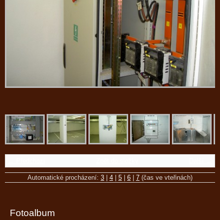
← Předchozí
Zpět do složky
Další →
Automatické procházení:
3
|
4
|
5
|
6
|
7
(čas ve vteřinách)
Fotoalbum