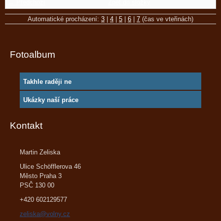
← Předchozí
Zpět do složky
Automatické procházení:
3
|
4
|
5
|
6
|
7
(čas ve vteřinách)
Fotoalbum
Takhle raději ne
Ukázky naší práce
Kontakt
Martin Zeliska
Ulice Schöfflerova 46
Město Praha 3
PSČ 130 00
+420 602129577
zeliska@volny.cz