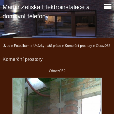
Martin Zeliska Elektroinstalace a
domovní telefony
Úvod
»
Fotoalbum
»
Ukázky naší práce
»
Komerční prostory
»
Obraz052
Komerční prostory
Obraz052