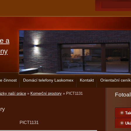
ce a
ony
e činnost
Domácí telefony Laskomex
Kontakt
Orientační ceník
zky naší práce
»
Komerční prostory
»
PICT1131
Fotoa
ry
Tak
PICT1131
Uká