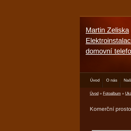
Martin Zeliska
Elektroinstala
domovní telef
Úvod
O nás
Naš
Úvod
»
Fotoalbum
»
Uká
Komerční prosto