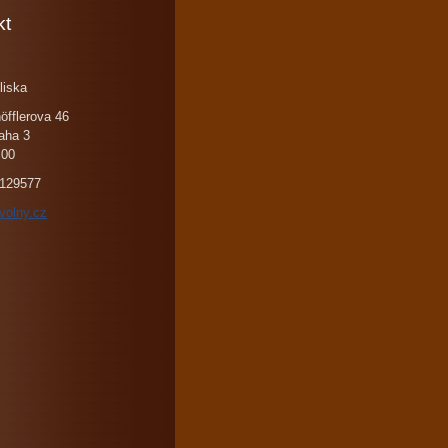
kt
liska
öfflerova 46
aha 3
 00
129577
volny.cz