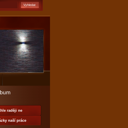
lbum
hle raději ne
zky naší práce