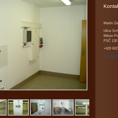
Konta
Martin Ze
Ulice Sch
Město Pr
PSČ 130
+420 602
zeliska@