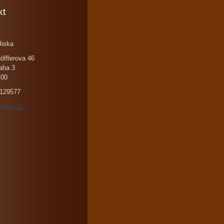
kt
liska
öfflerova 46
aha 3
 00
129577
volny.cz