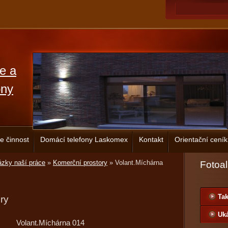
ce a
ony
e činnost
Domácí telefony Laskomex
Kontakt
Orientační ceník
zky naší práce
»
Komerční prostory
»
Volant.Míchárna
Fotoa
Tak
ry
Uká
Volant.Míchárna 014