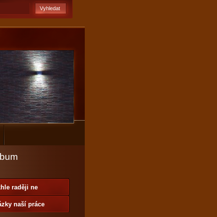
lbum
hle raději ne
zky naší práce