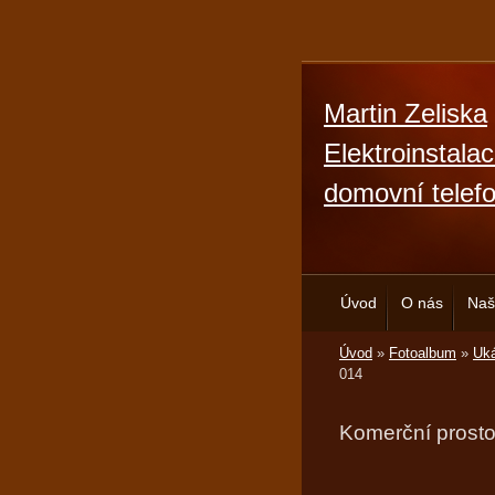
Martin Zeliska
Elektroinstala
domovní telef
Úvod
O nás
Naš
Úvod
»
Fotoalbum
»
Uká
014
Komerční prosto