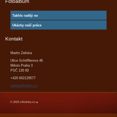
Fotoalbum
Takhle raději ne
Ukázky naší práce
Kontakt
Martin Zeliska
Ulice Schöfflerova 46
Město Praha 3
PSČ 130 00
+420 602129577
zeliska@volny.cz
© 2025 eStránky.cz