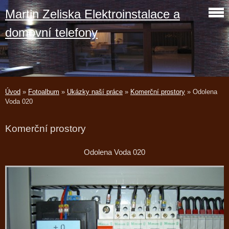
Martin Zeliska Elektroinstalace a
domovní telefony
Úvod
»
Fotoalbum
»
Ukázky naší práce
»
Komerční prostory
»
Odolena
Voda 020
Komerční prostory
Odolena Voda 020