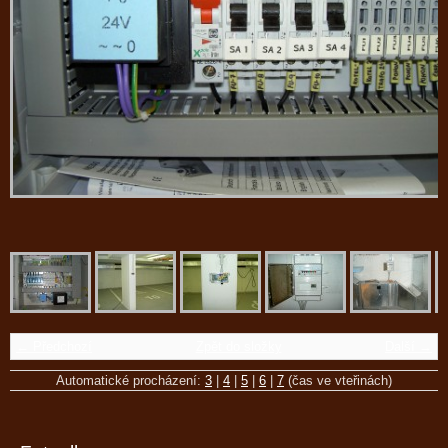
← Předchozí
Zpět do složky
Další →
Automatické procházení:
3
|
4
|
5
|
6
|
7
(čas ve vteřinách)