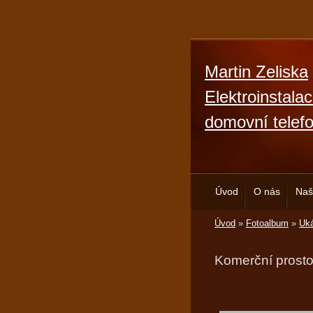
Martin Zeliska
Elektroinstala
domovní telef
Úvod
O nás
Naš
Úvod
»
Fotoalbum
»
Uká
Komerční prosto