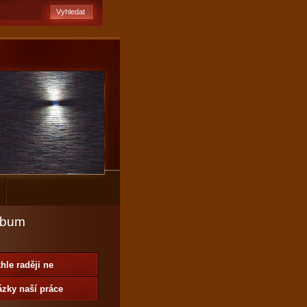
lbum
hle raději ne
zky naší práce