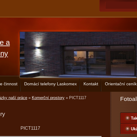
ce a
ony
e činnost
Domácí telefony Laskomex
Kontakt
Orientační ceník
zky naší práce
»
Komerční prostory
»
PICT1117
Fotoa
ry
Tak
PICT1117
Uká