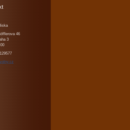
kt
liska
öfflerova 46
aha 3
 00
129577
volny.cz