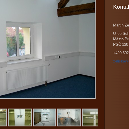
Konta
Martin Ze
Ulice Sch
Město Pr
PSČ 130
+420 602
zeliska@