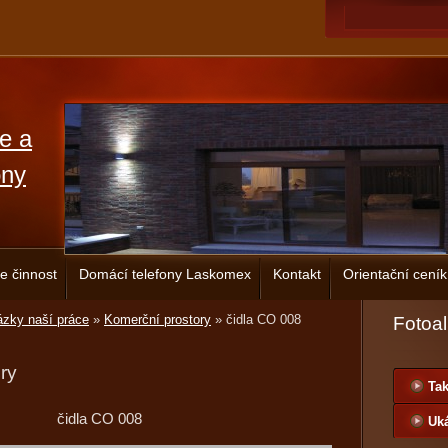
ce a
ony
e činnost
Domácí telefony Laskomex
Kontakt
Orientační ceník
zky naší práce
»
Komerční prostory
»
čidla CO 008
Fotoa
ry
Tak
čidla CO 008
Uká