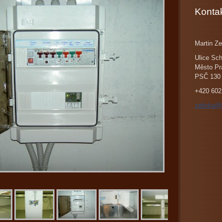
Konta
Martin Ze
Ulice Sch
Město Pr
PSČ 130
+420 602
zeliska@