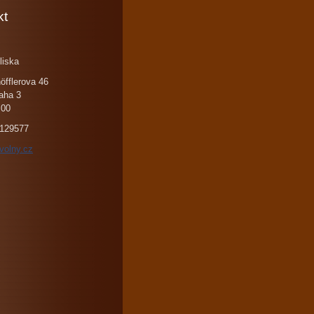
kt
liska
öfflerova 46
aha 3
 00
129577
volny.cz