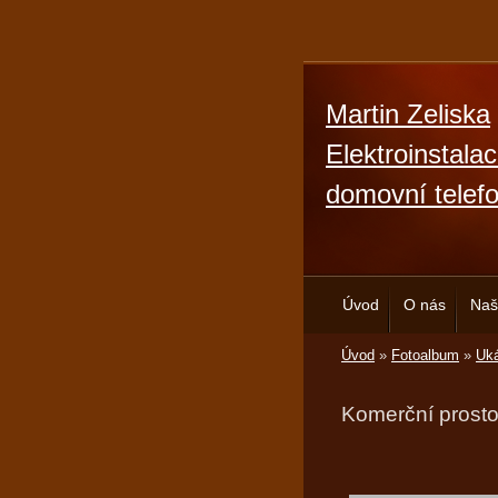
Martin Zeliska
Elektroinstala
domovní telef
Úvod
O nás
Naš
Úvod
»
Fotoalbum
»
Uká
Komerční prosto