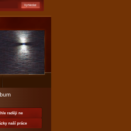
lbum
hle raději ne
zky naší práce