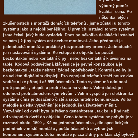
výborný poměr
kvalita - cena. Po
několika letých
zkušenostech s montáží domácích telefonů , jsme zůstali u tohoto
systému jako u nejoblíbenějšího. U prvních instalací tohoto systému
jsme čekali jaký bude výsledek. Dnes po několika desítkách instalací
se nám již jiný systém ani nechce montovat. Jeho předností je
jednoduchá montáž a prakticky bezporuchový provoz.
Jednoduché
je i nastavování systému
.
Ke vstupu do objektu lze použít
bezkontaktní nebo kontaktní čipy , nebo bezkontaktní klávesnici na
table. Kódová podsvětlená klávesnice je pevné konstrukce a je
bezkontaktní , takže nehrozí žádné opotřebování. Kontrola volby je
na velkém digitálním displeji. Pro zapojení telefonů stačí pouze dva
vodiče a lze připojit až 999 účastníků. Tento systém má odolnost
proti podpětí , přepětí a proti zkratu na vedení. Velmi dobrá je i
odolnost proti atmosferickým vlivům . Velmi vyspělá je i elektronika
systému čímž je dosaženo čisté a srozumitelné komunikace. Volba
melodie a délka vyzvánění jde jednoduše uživatelem měnit.
Vyzvánění od dveří bytu je řešeno generátorem , tak že je jiné než
od vstupních dveří do objektu . Cena tohoto systému se pohybuje v
rozmezí okolo 1600 ,- Kč na jednoho účastníka , dle specifických
podmínek v místě montáže , počtu účastníků a vybraných
komponent systému. Doba montáže je cca 3 dny pro klasický bytový