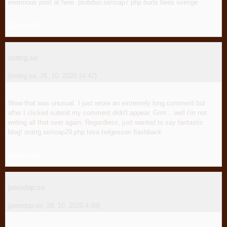
enormous post at here. probduo.se/map7.php burts bees sverige
Odpovědět
oratrg.se
(
oratrg.se
,
28. 10. 2020
14:47
)
Wow that was unusual. I just wrote an extremely long comment but
after I clicked submit my comment didn't appear. Grrrr... well I'm not
writing all that over again. Regardless, just wanted to say fantastic
blog! oratrg.se/map29.php tova helgesson flashback
Odpovědět
persdap.se
(
persdap.se
,
28. 10. 2020
4:49
)