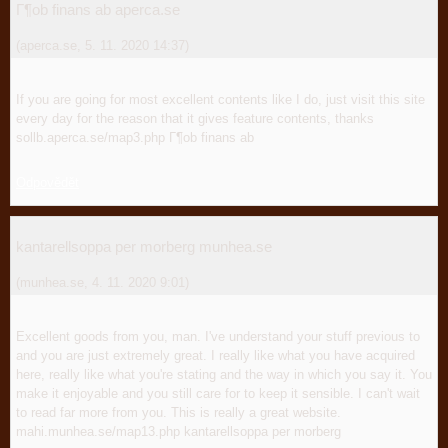
Г¶ob finans ab aperca.se
(
aperca.se
,
5. 11. 2020
14:37
)
If you are going for most excellent contents like I do, just visit this site
every day for the reason that it gives feature contents, thanks
sollb.aperca.se/map3.php Г¶ob finans ab
Odpovědět
kantarellsoppa per morberg munhea.se
(
munhea.se
,
4. 11. 2020
9:01
)
Excellent goods from you, man. I've understand your stuff previous to
and you are just extremely great. I really like what you have acquired
here, really like what you're stating and the way in which you say it. You
make it enjoyable and you still care for to keep it sensible. I can't wait
to read far more from you. This is really a great website.
mahi.munhea.se/map13.php kantarellsoppa per morberg