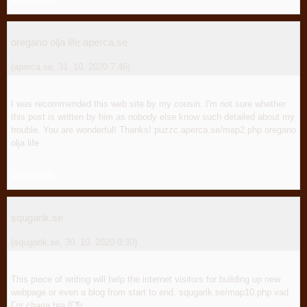
oregano olja life aperca.se
(
aperca.se
,
31. 10. 2020
7:46
)
I was recommended this web site by my cousin. I'm not sure whether
this post is written by him as nobody else know such detailed about my
trouble. You are wonderful! Thanks! puzzc.aperca.se/map2.php oregano
olja life
Odpovědět
squgarik.se
(
squgarik.se
,
30. 10. 2020
0:30
)
This piece of writing will help the internet visitors for building up new
webpage or even a blog from start to end. squgarik.se/map10.php vad
Г¤r chaga bra fГ¶r