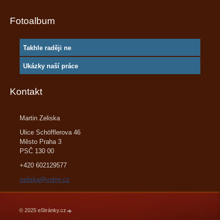
Fotoalbum
Takhle raději ne
Ukázky naší práce
Kontakt
Martin Zeliska
Ulice Schöfflerova 46
Město Praha 3
PSČ 130 00
+420 602129577
zeliska@volny.cz
© 2025 eStránky.cz