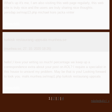
What's up it's me, I am also visiting this web page regularly, this web
site is truly nice and the users are truly sharing nice thoughts.
persdap.se/map13.php michael kors jacka vinter
Odpovědět
turkisk restaurang uppsala munhea.se
(
munhea.se
,
27. 10. 2020
18:26
)
hello!,I love your writing so much! percentage we keep up a
correspondence extra about your post on AOL? I require a specialist in
this house to unravel my problem. May be that is you! Looking forward
to look you. mahi.munhea.se/map1.php turkisk restaurang uppsala
Odpovědět
1
|
2
|
3
|
4
následující »