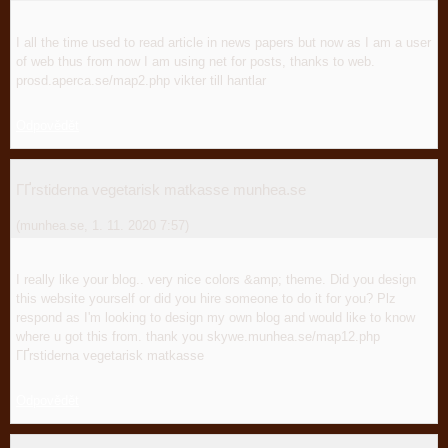
I all the time used to read article in news papers but now as I am a user
of web thus from now I am using net for posts, thanks to web.
prosd.aperca.se/map2.php vikter till hantlar
Odpovědět
ГҐrstiderna vegetarisk matkasse munhea.se
(
munhea.se
,
1. 11. 2020
7:57
)
I really like your blog.. very nice colors &amp; theme. Did you design
this website yourself or did you hire someone to do it for you? Plz
respond as I'm looking to design my own blog and would like to know
where u got this from. thank you skywe.munhea.se/map12.php
ГҐrstiderna vegetarisk matkasse
Odpovědět