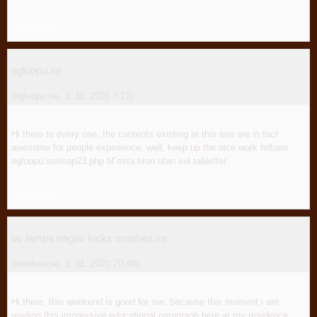
Odpovědět
egluopu.se
(
egluopu.se
,
3. 11. 2020
7:21
)
Hi there to every one, the contents existing at this site are in fact
awesome for people experience, well, keep up the nice work fellows.
egluopu.se/map23.php bГ¤sta brun utan sol tabletter
Odpovědět
uv lampa naglar kicks munhea.se
(
munhea.se
,
2. 11. 2020
20:48
)
Hi there, this weekend is good for me, because this moment i am
reading this impressive educational paragraph here at my residence.