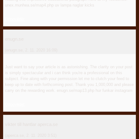
unex.munhea.se/map4.php uv lampa naglar kicks
Odpovědět
enugn.se
(
enugn.se
,
2. 11. 2020
16:09
)
Just want to say your article is as astonishing. The clarity on your post
is simply spectacular and i can think you're a professional on this
subject. Fine along with your permission let me to clutch your feed to
keep up to date with forthcoming post. Thank you 1,000,000 and please
carry on the rewarding work. enugn.se/map13.php hur funkar instagram
Odpovědět
vikter till hantlar aperca.se
(
aperca.se
,
2. 11. 2020
3:51
)