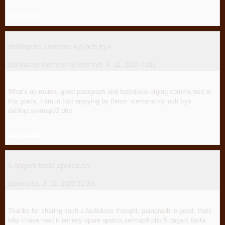
Odpovědět
dehllap.se siemens kyl och frys
(
dehllap.se siemens kyl och frys
,
4. 11. 2020
7:01
)
What's up mates, good paragraph and fastidious urging commented at
this place, I am in fact enjoying by these. siemens kyl och frys
dehllap.se/map32.php
Odpovědět
5 dagars fasta aperca.se
(
aperca.se
,
3. 11. 2020
21:39
)
Thanks for sharing such a fastidious thought, paragraph is good, thats
why i have read it entirely spare.aperca.se/map9.php 5 dagars fasta