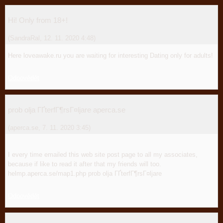
Hi! Only from 18+!
(
SandraRal
,
12. 11. 2020
4:48
)
Here loveawake.ru you are waiting for interesting Dating only for adults!
Odpovědět
prob olja ГҐterfГ¶rsГ¤ljare aperca.se
(
aperca.se
,
7. 11. 2020
3:45
)
I every time emailed this web site post page to all my associates,
because if like to read it after that my friends will too.
helmp.aperca.se/map1.php prob olja ГҐterfГ¶rsГ¤ljare
Odpovědět