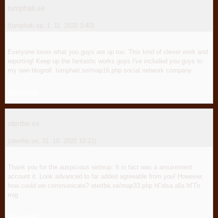
tumphati.se
(
tumphati.se
,
1. 11. 2020
3:40
)
Everyone loves what you guys are up too. This kind of clever work and
reporting! Keep up the fantastic works guys I've included you guys to
my own blogroll. tumphati.se/map16.php social network company
Odpovědět
otertbe.se
(
otertbe.se
,
31. 10. 2020
10:21
)
Thank you for the auspicious writeup. It in fact was a amusement
account it. Look advanced to far added agreeable from you! However,
how could we communicate? otertbe.se/map33.php hГ¤lsa alla frГҐn
mig
Odpovědět