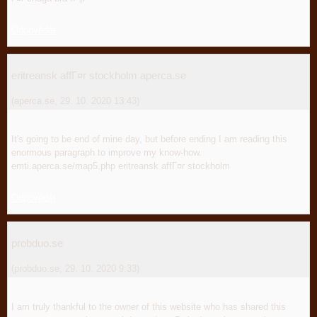
Odpovědět
eritreansk affГ¤r stockholm aperca.se
(
aperca.se
,
29. 10. 2020
13:43
)
It's going to be end of mine day, but before ending I am reading this
enormous paragraph to improve my know-how.
emti.aperca.se/map5.php eritreansk affГ¤r stockholm
Odpovědět
probduo.se
(
probduo.se
,
29. 10. 2020
9:33
)
I am truly thankful to the owner of this website who has shared this