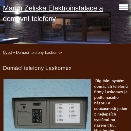
Martin Zeliska Elektroinstalace a
domovní telefony
Úvod
»
Domácí telefony Laskomex
Domácí telefony Laskomex
Digitální systém
domácích telefonů
firmy Laskomex je
podle našeho
názoru v
současnosti jeden
z nejlepších
systémů na
našem trhu.
Myslím tím