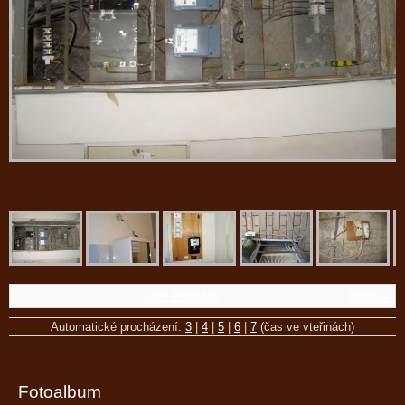
Zpět do složky
Další →
Automatické procházení:
3
|
4
|
5
|
6
|
7
(čas ve vteřinách)
Fotoalbum