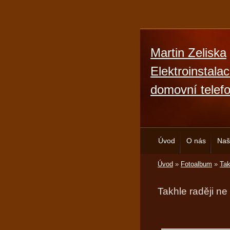
Martin Zeliska
Elektroinstala
domovní telef
Úvod
O nás
Naš
Úvod
»
Fotoalbum
»
Tak
Takhle raději ne