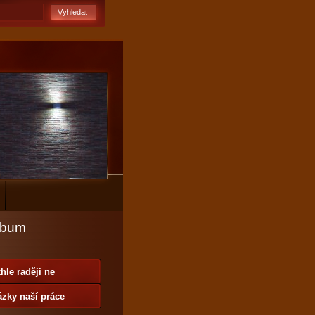
lbum
hle raději ne
zky naší práce