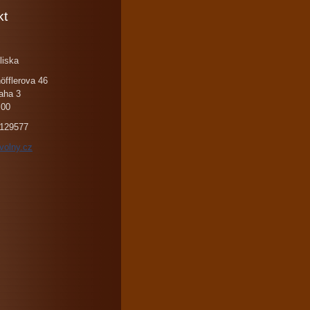
kt
liska
öfflerova 46
aha 3
 00
129577
volny.cz