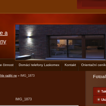
ce a
ony
e činnost
Domácí telefony Laskomex
Kontakt
Orientační ceník
hle raději ne
»
IMG_1873
Fotoa
Tak
IMG_1873
Uká