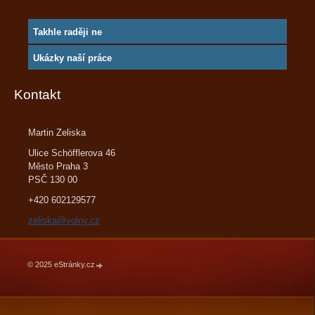
Takhle raději ne
Ukázky naší práce
Kontakt
Martin Zeliska
Ulice Schöfflerova 46
Město Praha 3
PSČ 130 00
+420 602129577
zeliska@volny.cz
© 2025 eStránky.cz