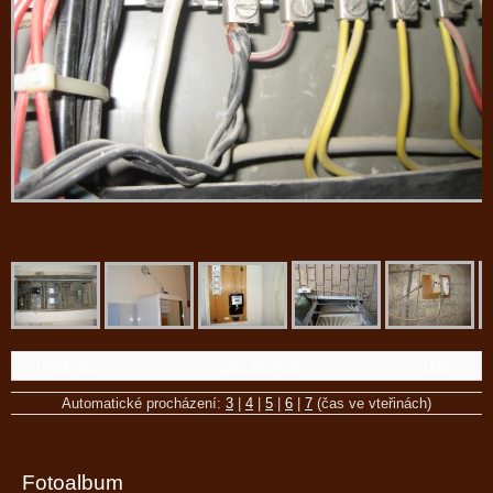
← Předchozí
Zpět do složky
Další →
Automatické procházení:
3
|
4
|
5
|
6
|
7
(čas ve vteřinách)
Fotoalbum