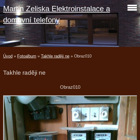
Martin Zeliska Elektroinstalace a
domovní telefony
Úvod
»
Fotoalbum
»
Takhle raději ne
»
Obraz010
Takhle raději ne
Obraz010