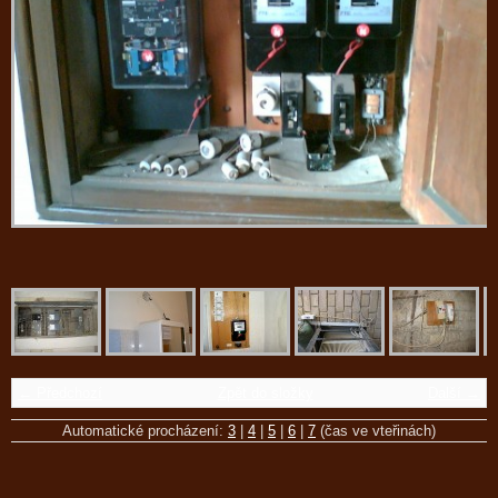
← Předchozí
Zpět do složky
Další →
Automatické procházení:
3
|
4
|
5
|
6
|
7
(čas ve vteřinách)