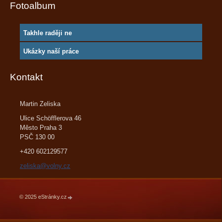
Fotoalbum
Takhle raději ne
Ukázky naší práce
Kontakt
Martin Zeliska
Ulice Schöfflerova 46
Město Praha 3
PSČ 130 00
+420 602129577
zeliska@volny.cz
© 2025 eStránky.cz