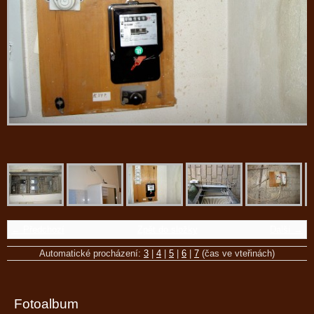
← Předchozí
Zpět do složky
Další →
Automatické procházení:
3
|
4
|
5
|
6
|
7
(čas ve vteřinách)
Fotoalbum