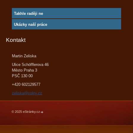
Takhle raději ne
Ukázky naší práce
Kontakt
Martin Zeliska
Ulice Schöfflerova 46
Město Praha 3
PSČ 130 00
+420 602129577
zeliska@volny.cz
© 2025 eStránky.cz