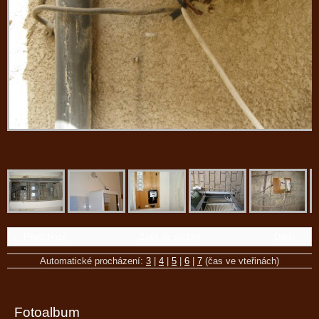
← Předchozí
Zpět do složky
Další →
Automatické procházení:
3
|
4
|
5
|
6
|
7
(čas ve vteřinách)
Fotoalbum