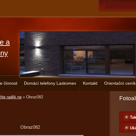
ce a
ony
e činnost
Domácí telefony Laskomex
Kontakt
Orientační ceník
hle raději ne
»
Obraz082
Fotoa
Tak
Obraz082
Uká