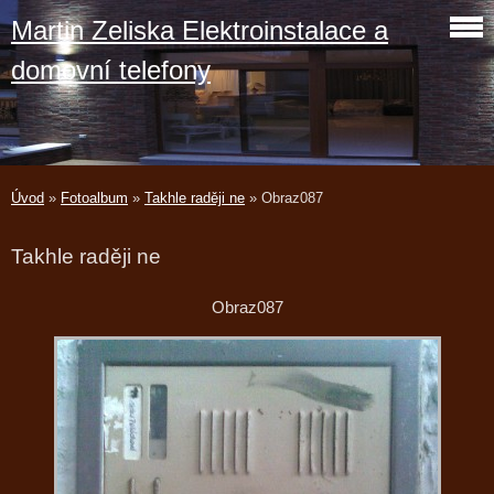
Martin Zeliska Elektroinstalace a
domovní telefony
Úvod
»
Fotoalbum
»
Takhle raději ne
»
Obraz087
Takhle raději ne
Obraz087