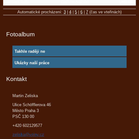
← Předchozí
Zpět do složky
Další →
Automatické procházení:
3
|
4
|
5
|
6
|
7
(čas ve vteřinách)
Fotoalbum
Takhle raději ne
Ukázky naší práce
Kontakt
Martin Zeliska
Ulice Schöfflerova 46
Město Praha 3
PSČ 130 00
+420 602129577
zeliska@volny.cz