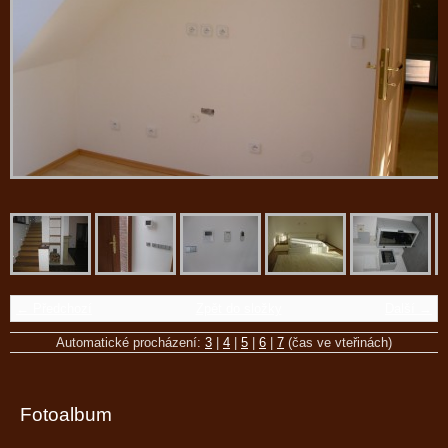
← Předchozí
Zpět do složky
Další →
Automatické procházení:
3
|
4
|
5
|
6
|
7
(čas ve vteřinách)
Fotoalbum