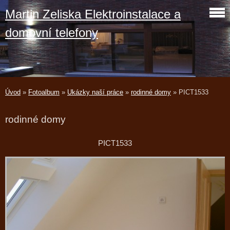
Martin Zeliska Elektroinstalace a
domovní telefony
Úvod
»
Fotoalbum
»
Ukázky naší práce
»
rodinné domy
»
PICT1533
rodinné domy
PICT1533