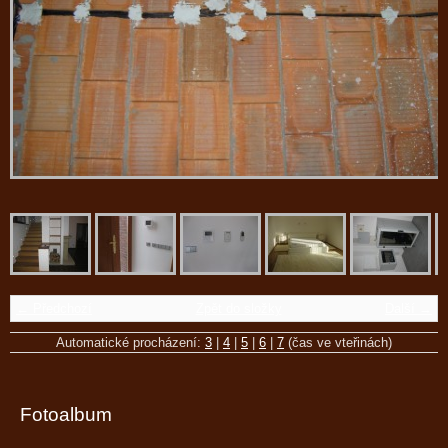
← Předchozí
Zpět do složky
Další →
Automatické procházení:
3
|
4
|
5
|
6
|
7
(čas ve vteřinách)
Fotoalbum