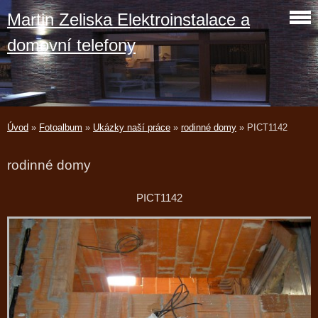
Martin Zeliska Elektroinstalace a
domovní telefony
Úvod
»
Fotoalbum
»
Ukázky naší práce
»
rodinné domy
»
PICT1142
rodinné domy
PICT1142