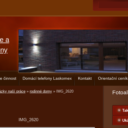
ce a
ony
e činnost
Domácí telefony Laskomex
Kontakt
Orientační ceník
zky naší práce
»
rodinné domy
»
IMG_2620
Fotoa
Tak
IMG_2620
Uká