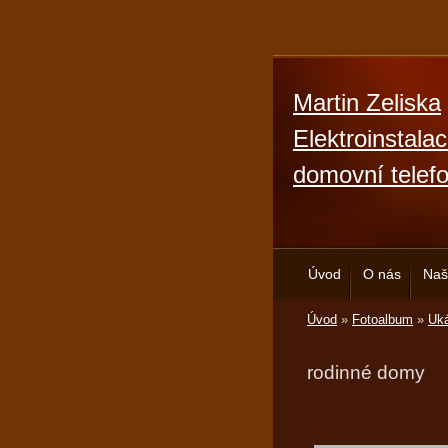
Martin Zeliska
Elektroinstala
domovní telef
Úvod
O nás
Naš
Úvod
»
Fotoalbum
»
Uká
rodinné domy