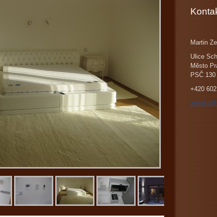
Konta
Martin Ze
Ulice Sch
Město Pr
PSČ 130
+420 602
zeliska@