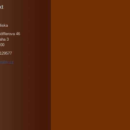
kt
liska
öfflerova 46
aha 3
 00
129577
volny.cz