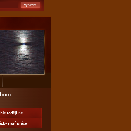
lbum
hle raději ne
zky naší práce