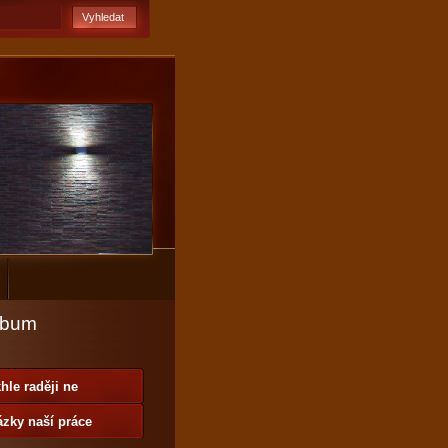
lbum
hle raději ne
zky naší práce