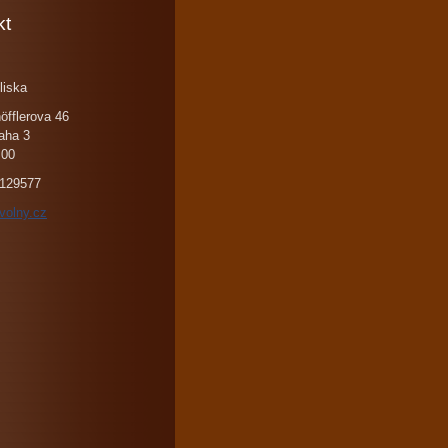
kt
liska
öfflerova 46
aha 3
 00
129577
volny.cz