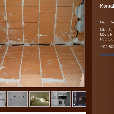
Konta
Martin Ze
Ulice Sch
Město Pr
PSČ 130
+420 602
zeliska@