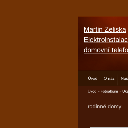
Martin Zeliska
Elektroinstala
domovní telef
Úvod
O nás
Naš
Úvod
»
Fotoalbum
»
Uká
rodinné domy