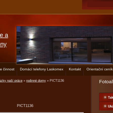
ce a
ony
e činnost
Domácí telefony Laskomex
Kontakt
Orientační ceník
zky naší práce
»
rodinné domy
»
PICT1136
Fotoa
Tak
PICT1136
Uká