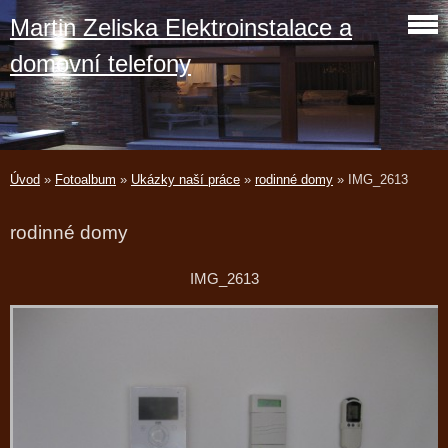
Martin Zeliska Elektroinstalace a
domovní telefony
Úvod
»
Fotoalbum
»
Ukázky naší práce
»
rodinné domy
»
IMG_2613
rodinné domy
IMG_2613