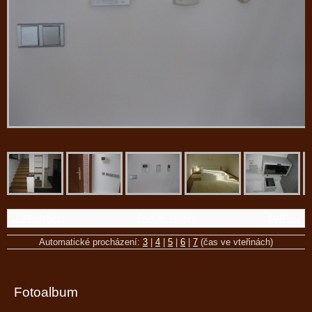
← Předchozí
Zpět do složky
Další →
Automatické procházení:
3
|
4
|
5
|
6
|
7
(čas ve vteřinách)
Fotoalbum