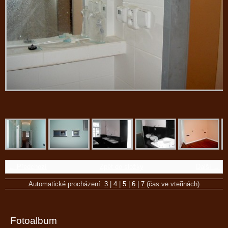
← Předchozí
Zpět do složky
Další →
Automatické procházení:
3
|
4
|
5
|
6
|
7
(čas ve vteřinách)
Fotoalbum