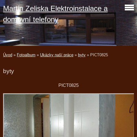
Martin Zeliska Elektroinstalace a
domovní telefony
Úvod
»
Fotoalbum
»
Ukázky naší práce
»
byty
»
PICT0825
byty
PICT0825