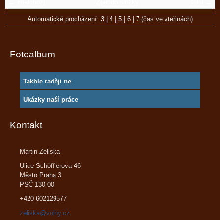
← Předchozí
Zpět do složky
Další →
Automatické procházení:
3
|
4
|
5
|
6
|
7
(čas ve vteřinách)
Fotoalbum
Takhle raději ne
Ukázky naší práce
Kontakt
Martin Zeliska
Ulice Schöfflerova 46
Město Praha 3
PSČ 130 00
+420 602129577
zeliska@volny.cz