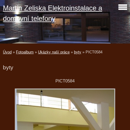
Martin Zeliska Elektroinstalace a
domovní telefony
Úvod
»
Fotoalbum
»
Ukázky naší práce
»
byty
»
PICT0584
byty
PICT0584