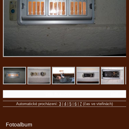
Zpět do složky
Další →
Automatické procházení:
3
|
4
|
5
|
6
|
7
(čas ve vteřinách)
Fotoalbum