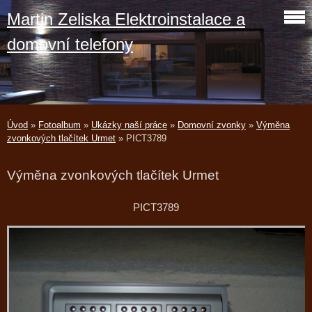
Martin Zeliska Elektroinstalace a
domovní telefony
Úvod
»
Fotoalbum
»
Ukázky naší práce
»
Domovní zvonky
»
Výměna
zvonkových tlačítek Urmet
»
PICT3789
Výměna zvonkových tlačítek Urmet
PICT3789